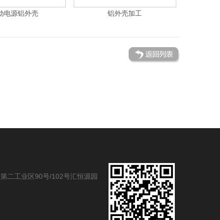
动电源铝外壳
铝外壳加工
二工业区90号/102号汇恒源园