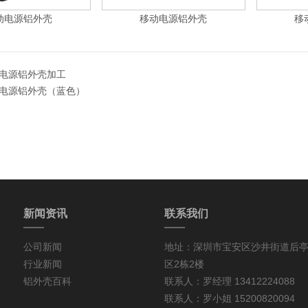
动电源铝外壳
移动电源铝外壳
移
电源铝外壳加工
电源铝外壳（蓝色）
新闻资讯
联系我们
公司新闻
地址：深圳市宝安区沙井街道后亭第
行业新闻
区2栋2楼
铝外壳百科
联系人：罗经理 13412224088
联系人：罗小姐 15200820094