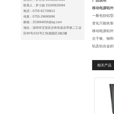
产品说明
联系人：罗小姐 15200820094
移动电源铝外
电话：0755-81739813
一般包括铝型
传真：0755-29690696
邮箱：253894656@qq.com
变化只能依靠
地址：深圳市宝安区沙井街道后亭第二工业
移动电源铝外
区90号/102号汇恒源园区2栋2楼
次于银、铜和
铝及铝合金的密
相关产品