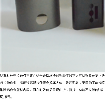
铝型材外壳拉伸必定要在铝合金型材冷却到50度以下方可移到拉伸架上进
行拉伸作业，温度过高即拉伸既会烫坏人体，烫坏毛条，更因为不能彻底
消除铝合金型材内应力而在时效前后呈现曲折，扭拧，功能不良等[敏感
词]废品。