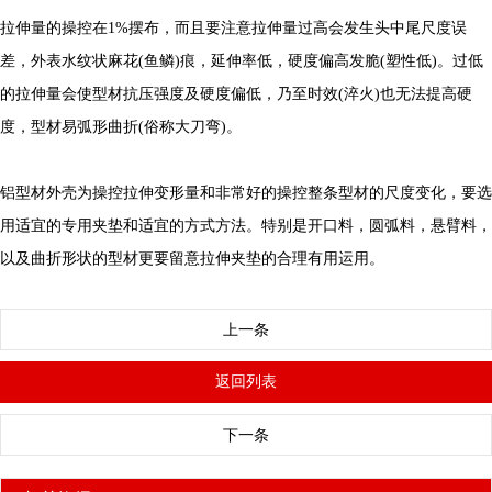
拉伸量的操控在1%摆布，而且要注意拉伸量过高会发生头中尾尺度误
差，外表水纹状麻花(鱼鳞)痕，延伸率低，硬度偏高发脆(塑性低)。过低
的拉伸量会使型材抗压强度及硬度偏低，乃至时效(淬火)也无法提高硬
度，型材易弧形曲折(俗称大刀弯)。
铝型材外壳为操控拉伸变形量和非常好的操控整条型材的尺度变化，要选
用适宜的专用夹垫和适宜的方式方法。特别是开口料，圆弧料，悬臂料，
以及曲折形状的型材更要留意拉伸夹垫的合理有用运用。
上一条
返回列表
下一条